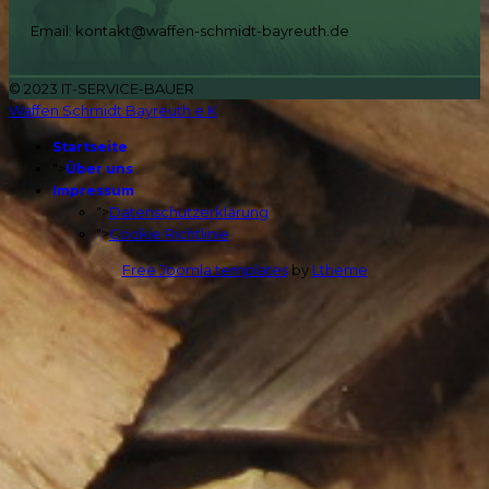
Email: kontakt@waffen-schmidt-bayreuth.de
© 2023 IT-SERVICE-BAUER
Waffen Schmidt Bayreuth e.K
Startseite
">
Über uns
Impressum
">
Datenschutzerklärung
">
Cookie Richtlinie
Free Joomla templates
by
Ltheme