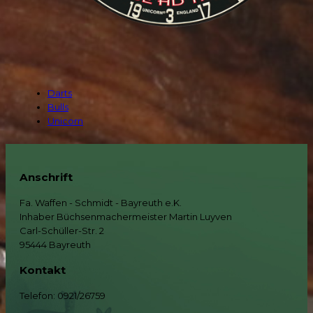
Darts
Bulls
Unicorn
Anschrift
Fa. Waffen - Schmidt - Bayreuth e.K.
Inhaber Büchsenmachermeister Martin Luyven
Carl-Schüller-Str. 2
95444 Bayreuth
Kontakt
Telefon: 0921/26759