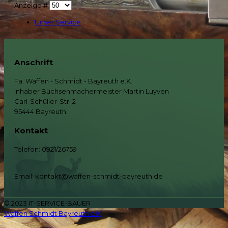
Anzeige #
Unser Service
Anschrift
Fa. Waffen - Schmidt - Bayreuth e.K.
Inhaber Büchsenmachermeister Martin Luyven
Carl-Schüller-Str. 2
95444 Bayreuth
Kontakt
Telefon: 0921/26759
Email: kontakt@waffen-schmidt-bayreuth.de
© 2023 IT-SERVICE-BAUER
Waffen Schmidt Bayreuth e.K